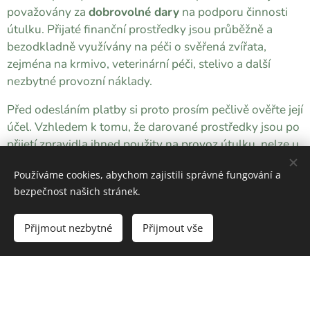
považovány za
dobrovolné dary
na podporu činnosti
útulku. Přijaté finanční prostředky jsou průběžně a
bezodkladně využívány na péči o svěřená zvířata,
zejména na krmivo, veterinární péči, stelivo a další
nezbytné provozní náklady.
Před odesláním platby si proto prosím pečlivě ověřte její
účel. Vzhledem k tomu, že darované prostředky jsou po
přijetí zpravidla ihned použity na provoz útulku, nelze u
dobrovolných darů běžně požadovat jejich vrácení.
Používáme cookies, abychom zajistili správné fungování a
Současně upozorňujeme, že náš útulek nikdy
bezpečnost našich stránek.
nepožaduje zasílání peněz za účelem ověřování účtů,
investic, půjček, zprostředkování plateb ani jiných
Přijmout nezbytné
Přijmout vše
finančních transakcí. Pokud vás kdokoliv vyzývá k
zaslání peněz na náš transparentní účet z jiného důvodu
než jako
dobrovolný dar útulku
, jedná se s vysokou
pravděpodobností o podvod.