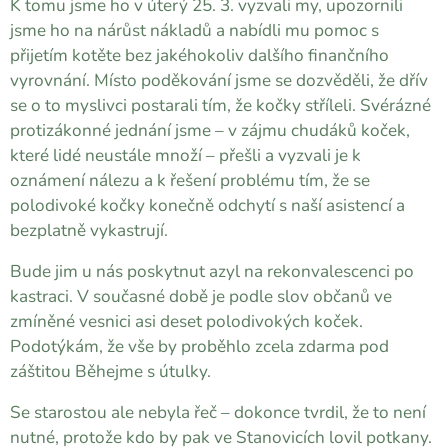
K tomu jsme ho v úterý 25. 3. vyzvali my, upozornili
jsme ho na nárůst nákladů a nabídli mu pomoc s
přijetím kotěte bez jakéhokoliv dalšího finančního
vyrovnání. Místo poděkování jsme se dozvěděli, že dřív
se o to myslivci postarali tím, že kočky stříleli. Svérázné
protizákonné jednání jsme – v zájmu chudáků koček,
které lidé neustále množí – přešli a vyzvali je k
oznámení nálezu a k řešení problému tím, že se
polodivoké kočky konečně odchytí s naší asistencí a
bezplatně vykastrují.
Bude jim u nás poskytnut azyl na rekonvalescenci po
kastraci. V současné době je podle slov občanů ve
zmíněné vesnici asi deset polodivokých koček.
Podotýkám, že vše by proběhlo zcela zdarma pod
záštitou Běhejme s útulky.
Se starostou ale nebyla řeč – dokonce tvrdil, že to není
nutné, protože kdo by pak ve Stanovicích lovil potkany.