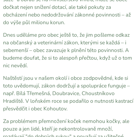
dočkat nejen snížení dotací, ale také pokuty za
obcházení nebo nedodržování zákonné povinnosti – až
do výše půl milionu korun.
Dnes uděláme pro obec ještě to, že jim pošleme odkaz
na občanský a veterinární zákon, kterými se každá – i
sebemenší – obec zavazuje k plnění této povinnosti. A
budeme doufat, že si to alespoň přečtou, když už o tom
nic nevědí.
Naštěstí jsou v našem okolí i obce zodpovědné, kde si
toto uvědomují, zákon dodržují a spolupráce funguje –
např. Bílá Třemešná, Doubravice, Choustníkovo
Hradiště. V loňském roce se podařilo o nutnosti kastrací
přesvědčit i obec Kohoutov.
Za problémem přemnožení koček nemohou kočky, ale
pouze a jen lidé, kteří je nekontrolovaně množí,
rozdávají "do dobrých rukou" a považují za užitečné