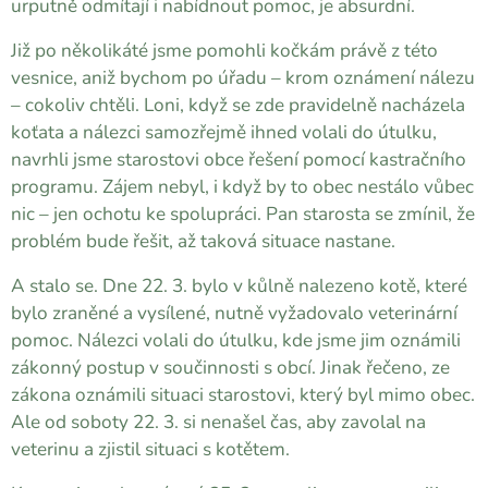
urputně odmítají i nabídnout pomoc, je absurdní.
Již po několikáté jsme pomohli kočkám právě z této
vesnice, aniž bychom po úřadu – krom oznámení nálezu
– cokoliv chtěli. Loni, když se zde pravidelně nacházela
koťata a nálezci samozřejmě ihned volali do útulku,
navrhli jsme starostovi obce řešení pomocí kastračního
programu. Zájem nebyl, i když by to obec nestálo vůbec
nic – jen ochotu ke spolupráci. Pan starosta se zmínil, že
problém bude řešit, až taková situace nastane.
A stalo se. Dne 22. 3. bylo v kůlně nalezeno kotě, které
bylo zraněné a vysílené, nutně vyžadovalo veterinární
pomoc. Nálezci volali do útulku, kde jsme jim oznámili
zákonný postup v součinnosti s obcí. Jinak řečeno, ze
zákona oznámili situaci starostovi, který byl mimo obec.
Ale od soboty 22. 3. si nenašel čas, aby zavolal na
veterinu a zjistil situaci s kotětem.