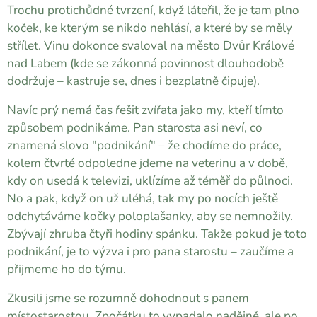
Trochu protichůdné tvrzení, když láteřil, že je tam plno
koček, ke kterým se nikdo nehlásí, a které by se měly
střílet. Vinu dokonce svaloval na město Dvůr Králové
nad Labem (kde se zákonná povinnost dlouhodobě
dodržuje – kastruje se, dnes i bezplatně čipuje).
Navíc prý nemá čas řešit zvířata jako my, kteří tímto
způsobem podnikáme. Pan starosta asi neví, co
znamená slovo "podnikání" – že chodíme do práce,
kolem čtvrté odpoledne jdeme na veterinu a v době,
kdy on usedá k televizi, uklízíme až téměř do půlnoci.
No a pak, když on už uléhá, tak my po nocích ještě
odchytáváme kočky poloplašanky, aby se nemnožily.
Zbývají zhruba čtyři hodiny spánku. Takže pokud je toto
podnikání, je to výzva i pro pana starostu – zaučíme a
přijmeme ho do týmu.
Zkusili jsme se rozumně dohodnout s panem
místostarostou. Zpočátku to vypadalo nadějně, ale po