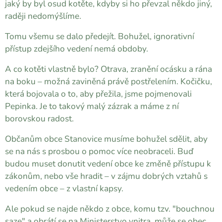
jaký by byl osud kotěte, kdyby si ho převzal někdo jiný,
raději nedomýšlíme.
Tomu všemu se dalo předejít. Bohužel, ignorativní
přístup zdejšího vedení nemá obdoby.
A co kotěti vlastně bylo? Otrava, zranění ocásku a rána
na boku – možná zaviněná právě postřelením. Kočičku,
která bojovala o to, aby přežila, jsme pojmenovali
Pepinka. Je to takový malý zázrak a máme z ní
borovskou radost.
Občanům obce Stanovice musíme bohužel sdělit, aby
se na nás s prosbou o pomoc více neobraceli. Buď
budou muset donutit vedení obce ke změně přístupu k
zákonům, nebo vše hradit – v zájmu dobrých vztahů s
vedením obce – z vlastní kapsy.
Ale pokud se najde někdo z obce, komu tzv. "bouchnou
saze" a obrátí se na Ministerstvo vnitra, může se obec