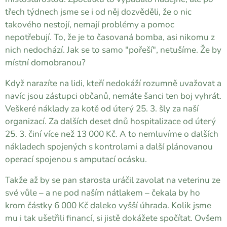
třech týdnech jsme se i od něj dozvěděli, že o nic
takového nestojí, nemají problémy a pomoc
nepotřebují. To, že je to časovaná bomba, asi nikomu z
nich nedochází. Jak se to samo "pořeší", netušíme. Že by
místní domobranou?
Když narazíte na lidi, kteří nedokáží rozumně uvažovat a
navíc jsou zástupci občanů, nemáte šanci ten boj vyhrát.
Veškeré náklady za kotě od úterý 25. 3. šly za naší
organizací. Za dalších deset dnů hospitalizace od úterý
25. 3. činí více než 13 000 Kč. A to nemluvíme o dalších
nákladech spojených s kontrolami a další plánovanou
operací spojenou s amputací ocásku.
Takže až by se pan starosta uráčil zavolat na veterinu ze
své vůle – a ne pod naším nátlakem – čekala by ho
krom částky 6 000 Kč daleko vyšší úhrada. Kolik jsme
mu i tak ušetřili financí, si jistě dokážete spočítat. Ovšem