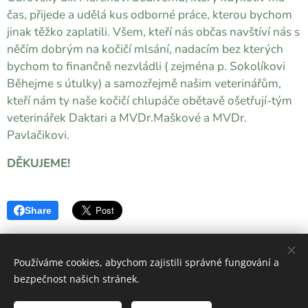
čas, přijede a udělá kus odborné práce, kterou bychom
jinak těžko zaplatili. Všem, kteří nás občas navštíví nás s
něčím dobrým na kočičí mlsání, nadacím bez kterých
bychom to finančně nezvládli ( zejména p. Sokolíkovi
Běhejme s útulky) a samozřejmě našim veterinářům,
kteří nám ty naše kočičí chlupáče obětavě ošetřují-tým
veterinářek Daktari a MVDr.Maškové a MVDr.
Pavlačikovi.
DĚKUJEME!
Share
Používáme cookies, abychom zajistili správné fungování a
bezpečnost našich stránek.
2026 Další šance z.s. | Všechna práva vyhrazena.