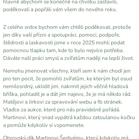
hlavně abychom se konečně na chvilku zastavili,
poděkovali a popřáli vám všem do nového roku.
Z celého srdce bychom vám chtěli poděkovat, protože
jen díky vaší přízni a spolupráci, pomoci, podpoře,
štědrosti a laskavosti jsme v roce 2025 mohli podat
pomocnou tlapku tam, kde to bylo nejvíce potřeba.
Dáváte naší práci smysl a zvířatům naději na lepší život.
Nemohu jmenovat všechny, kteří sem k nám chodí jen
pro ten pocit, že pomohli zvířatům, ke kterým byl osud
nemilosrdný, uklidit jim, nakrmit jejich věčně hladová
bříška, pohladit je a dát jim najevo, že je má někdo rád.
Matějovi a Jirkovi za spravování webu a fb stránek,
Vlaďce za aukce, které pro nás pravidelně pořádá.
Martinovi, který snad vypátrá každou zatoulanou kočku
a pomůže kdykoliv si vzpomenete.
Obrovský dík Martinovi Šedivému, který kdykoliv má