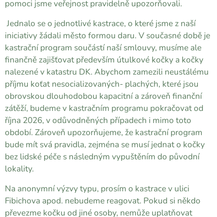
pomoci jsme veřejnost pravidelně upozorňovali.
Jednalo se o jednotlivé kastrace, o které jsme z naší
iniciativy žádali město formou daru. V současné době je
kastrační program součástí naší smlouvy, musíme ale
finančně zajišťovat především útulkové kočky a kočky
nalezené v katastru DK. Abychom zamezili neustálému
příjmu koťat nesocializovaných- plachých, které jsou
obrovskou dlouhodobou kapacitní a zároveň finanční
zátěží, budeme v kastračním programu pokračovat od
října 2026, v odůvodněných případech i mimo toto
období. Zároveň upozorňujeme, že kastrační program
bude mít svá pravidla, zejména se musí jednat o kočky
bez lidské péče s následným vypuštěním do původní
lokality.
Na anonymní výzvy typu, prosím o kastrace v ulici
Fibichova apod. nebudeme reagovat. Pokud si někdo
převezme kočku od jiné osoby, nemůže uplatňovat