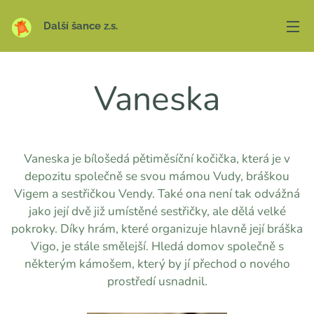
Další šance z.s.
Vaneska
Vaneska je bílošedá pětiměsíční kočička, která je v
depozitu společně se svou mámou Vudy, bráškou
Vigem a sestřičkou Vendy. Také ona není tak odvážná
jako její dvě již umístěné sestřičky, ale dělá velké
pokroky. Díky hrám, které organizuje hlavně její bráška
Vigo, je stále smělejší. Hledá domov společně s
některým kámošem, který by jí přechod o nového
prostředí usnadnil.