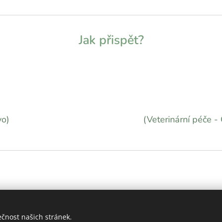
Jak přispět?
vo)
(Veterinární péče
2026 Další šance z.s. | Všechna práva vyhrazena.
ečnost našich stránek.