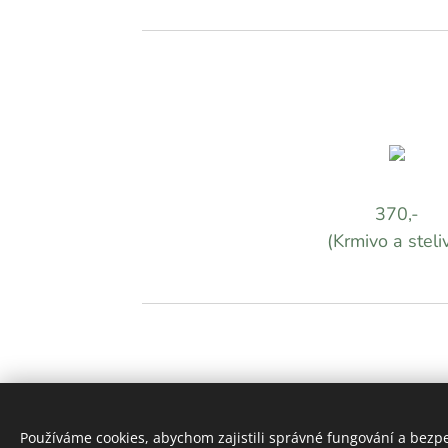
370,-
(Krmivo a steli
Používáme cookies, abychom zajistili správné fungování a bezp