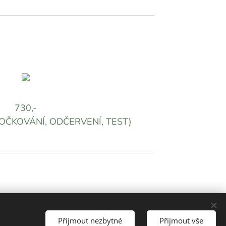
730,-
 - OČKOVÁNÍ, ODČERVENÍ, TEST)
Přijmout nezbytné
Přijmout vše