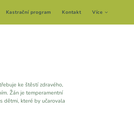
Kastrační program
Kontakt
Více
třebuje ke štěstí zdravého,
ním. Žán je temperamentní
s dětmi, které by učarovala