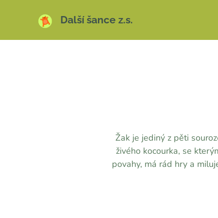
Další šance z.s.
Žak je jediný z pěti souro
živého kocourka, se kter
povahy, má rád hry a miluj