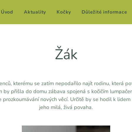
Úvod
Aktuality
Kočky
Důležité informace
Žák
zenců, kterému se zatím nepodařilo najít rodinu, která po
ým by přišla do domu zábava spojená s kočičím lumpače
e prozkoumávání nových věcí. Určitě by se hodil k lidem 
jeho milá, živá povaha.